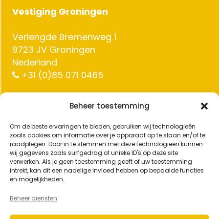
Vestiging Groningen
Verlengde Bremenweg 1
9723 JV Groningen
Nederland
+31 (0)85 071 0465
Beheer toestemming
Vestiging Utrecht
Om de beste ervaringen te bieden, gebruiken wij technologieën
zoals cookies om informatie over je apparaat op te slaan en/of te
Savannahweg 71
raadplegen. Door in te stemmen met deze technologieën kunnen
3542 AW Utrecht
wij gegevens zoals surfgedrag of unieke ID's op deze site
Nederland
verwerken. Als je geen toestemming geeft of uw toestemming
intrekt, kan dit een nadelige invloed hebben op bepaalde functies
+31 (0)85 070 3750
en mogelijkheden.
Beheer diensten