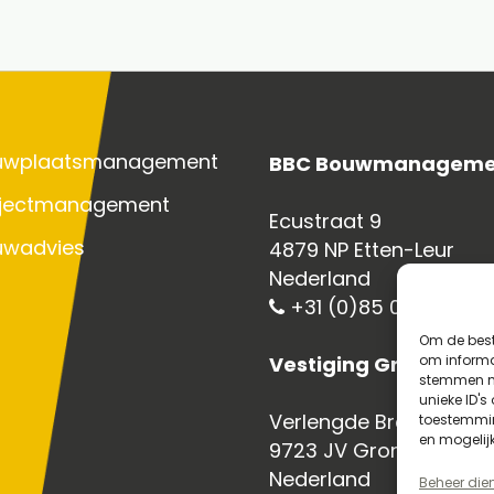
uwplaatsmanagement
BBC Bouwmanageme
ojectmanagement
Ecustraat 9
uwadvies
4879 NP Etten-Leur
Nederland
+31 (0)85 070 3750
Om de best
Vestiging Groningen
om informat
stemmen me
unieke ID's
Verlengde Bremenweg 
toestemmin
en mogelij
9723 JV Groningen
Nederland
Beheer die