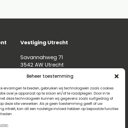
nt
Vestiging Utrecht
Savannahweg 71
3542 AW Utrecht
Nederland
Beheer toestemming
+31 (0)85 070 3750
e ervaringen te bieden, gebruiken wij technologieën zoals cookies
ie over je apparaat op te slaan en/of te raadplegen. Door in te
t deze technologieën kunnen wij gegevens zoals surfgedrag of
 op deze site verwerken. Als je geen toestemming geeft of uw
1
g intrekt, kan dit een nadelige invloed hebben op bepaalde functies
kheden.
nsten