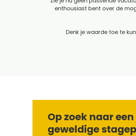
Zie je nu geen passende vacat
enthousiast bent over de m
Denk je waarde toe te k
Op zoek naar een
geweldige stagep