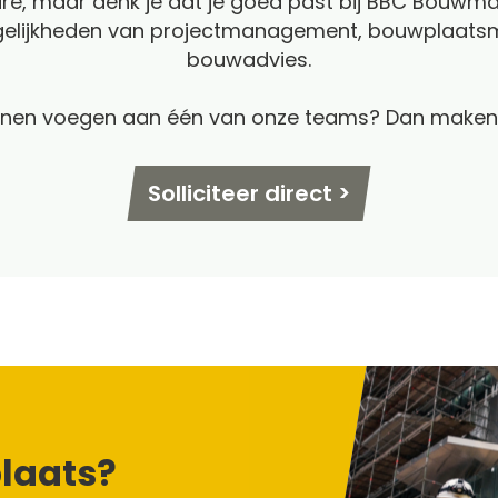
ure, maar denk je dat je goed past bij BBC Bouw
ogelijkheden van projectmanagement, bouwplaats
bouwadvies.
unnen voegen aan één van onze teams? Dan maken 
Solliciteer direct >
laats?