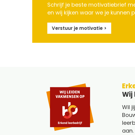
Schrijf je beste motivatiebrief m
en wij kijken waar we je kunnen p
Verstuur je motivatie >
Erke
Wij
Wil j
Bouw
leer
aan.